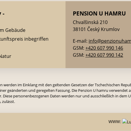
 -
PENSION U HAMRU
Chvalšinská 210
38101 Český Krumlov
dem Gebäude
unftspreis inbegriffen
E-mail:
info@penzionuham
GSM:
+420 607 990 146
GSM:
+420 607 990 142
 Natur
n werden im Einklang mit den geltenden Gesetzen der Tschechischen Repub
iner geänderten und geregelten Fassung. Die Penzion U hamru verwendet al
ter. Diese personenbezogenen Daten werden nur und ausschließlich in dem U
 zulässt.
WWW: