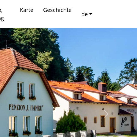
e,
Karte
Geschichte
de
ng
Nächstes B