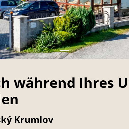
ch während Ihres U
len
ský Krumlov