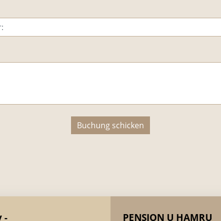
Buchung schicken
 -
PENSION U HAMRU