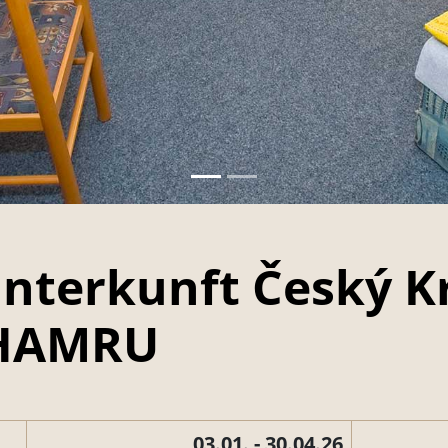
 Unterkunft Český 
 HAMRU
03.01. - 30.04.26