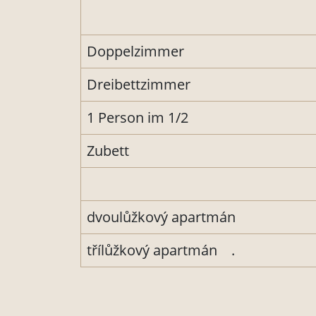
Doppelzimmer
Dreibettzimmer
1 Person im 1/2
Zubett
dvoulůžkový apartmán
třílůžkový apartmán .