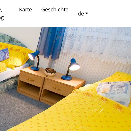
e,
Karte
Geschichte
de
ng
Nächstes B